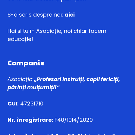
S-a scris despre noi:
aici
Hai și tu în Asociație, noi chiar facem
educație!
Companie
Asociația
„Profesori instruiți, copii fericiți,
părinți mulțumiți!”
CUI:
47231710
Nr. înregistrare:
F40/1914/2020