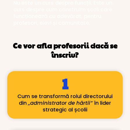
Nu este un curs despre funcții. Este un
curs despre cum construim școli care
funcționează cu adevărat, pentru
profesori, elevi și comunitate.
Ce vor afla profesorii dacă se
înscriu?
1
Cum se transformă rolul directorului
din
„administrator de hârtii”
în lider
strategic al școlii