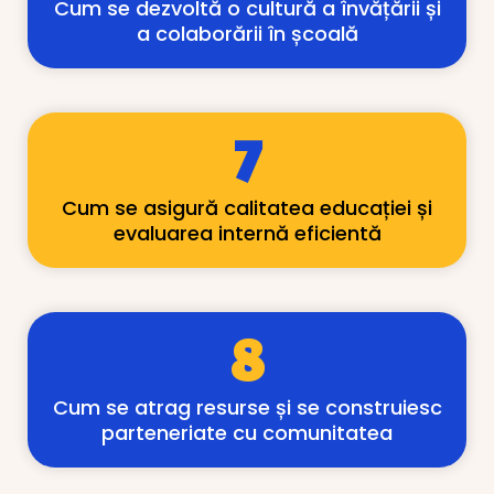
Cum se dezvoltă o cultură a învățării și
a colaborării în școală
7
Cum se asigură calitatea educației și
evaluarea internă eficientă
8
Cum se atrag resurse și se construiesc
parteneriate cu comunitatea