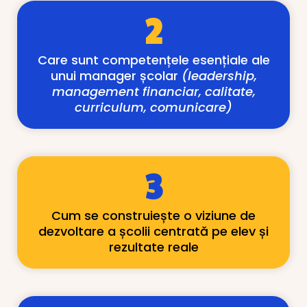
2
Care sunt competențele esențiale ale
unui manager școlar
(leadership,
management financiar, calitate,
curriculum, comunicare)
3
Cum se construiește o viziune de
dezvoltare a școlii centrată pe elev și
rezultate reale