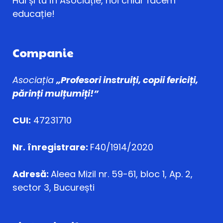
Hai și tu în Asociație, noi chiar facem
educație!
Companie
Asociația
„Profesori instruiți, copii fericiți,
părinți mulțumiți!”
CUI:
47231710
Nr. înregistrare:
F40/1914/2020
Adresă:
Aleea Mizil nr. 59-61, bloc 1, Ap. 2,
sector 3, București