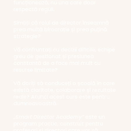
funcționează, nu una care doar
respectă reguli.
Simțiți că rolul de director înseamnă
prea multă birocrație și prea puțină
strategie?
Vă confruntați cu decizii dificile, echipe
greu de gestionat și presiunea
constantă de a face mai mult cu
resurse limitate?
Vă doriți să conduceți o școală în care
există claritate, colaborare și rezultate
reale? Atunci acest curs este pentru
dumneavoastră.
„Smart Director Academy”
este un
program practic, construit pentru
profesori și directori care vor să