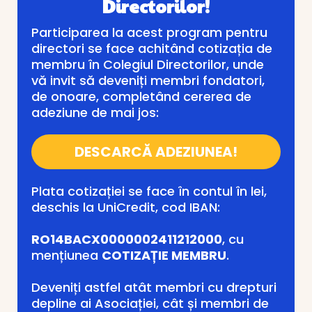
Directorilor!
Participarea la acest program pentru
directori se face achitând cotizația de
membru în Colegiul Directorilor, unde
vă invit să deveniți membri fondatori,
de onoare, completând cererea de
adeziune de mai jos:
DESCARCĂ ADEZIUNEA!
Plata cotizației se face în contul în lei,
deschis la UniCredit, cod IBAN:
RO14BACX0000002411212000
, cu
mențiunea
COTIZAȚIE MEMBRU
.
Deveniți astfel atât membri cu drepturi
depline ai Asociației, cât și membri de