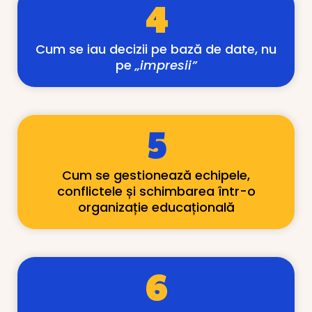
4
Cum se iau decizii pe bază de date, nu
pe
„impresii”
5
Cum se gestionează echipele,
conflictele și schimbarea într-o
organizație educațională
6