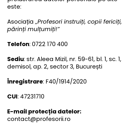
este:
Asociația
„Profesori instruiți, copii fericiți,
părinți mulțumiți!”
Telefon
: 0722 170 400
Sediu
: str. Aleea Mizil, nr. 59-61, bl. 1, sc. 1,
demisol, ap. 2, sector 3, București
Înregistrare
: F40/1914/2020
CUI
: 47231710
E-mail protecția datelor:
contact@profesorii.ro