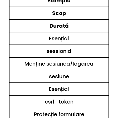
Exemplu
Scop
Durată
Esențial
sessionid
Menține sesiunea/logarea
sesiune
Esențial
csrf_token
Protecție formulare