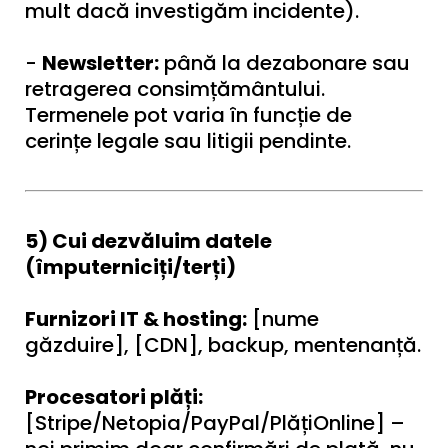
mult dacă investigăm incidente).
-
Newsletter:
până la dezabonare sau
retragerea consimțământului.
Termenele pot varia în funcție de
cerințe legale sau litigii pendinte.
5) Cui dezvăluim datele
(împuterniciți/terți)
Furnizori IT & hosting:
[nume
găzduire], [CDN], backup, mentenanță.
Procesatori plăți:
[Stripe/Netopia/PayPal/PlățiOnline] –