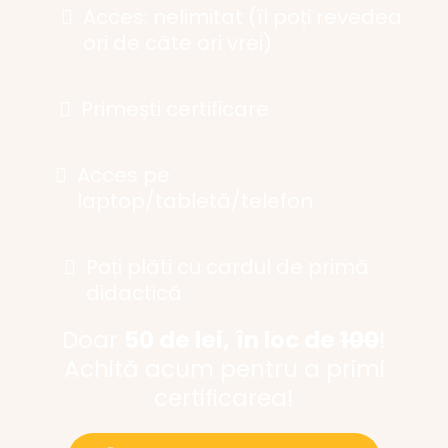
Acces: nelimitat (îl poți revedea
ori de câte ori vrei)
Primești certificare
Acces pe
laptop/tabletă/telefon
Poți plăti cu cardul de primă
didactică
Doar
50 de lei, în loc de
100
!
Achită acum pentru a primi
certificarea!