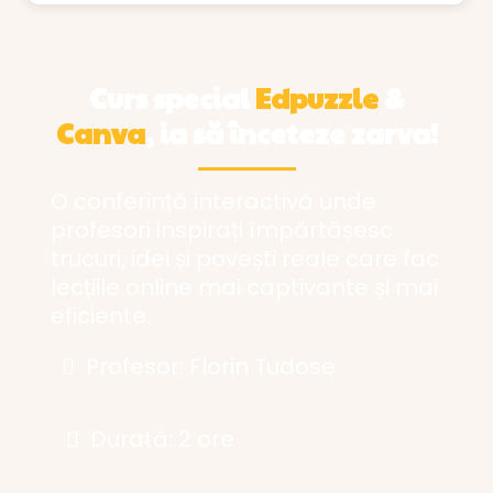
Curs special
Edpuzzle
&
Canva
, ia să înceteze zarva!
O conferință interactivă unde
profesori inspirați împărtășesc
trucuri, idei și povești reale care fac
lecțiile online mai captivante și mai
eficiente.
Profesor: Florin Tudose
Durată: 2 ore