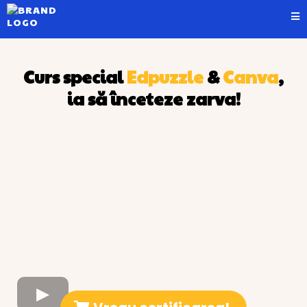
Curs special
Edpuzzle
&
Canva
,
ia să înceteze zarva!